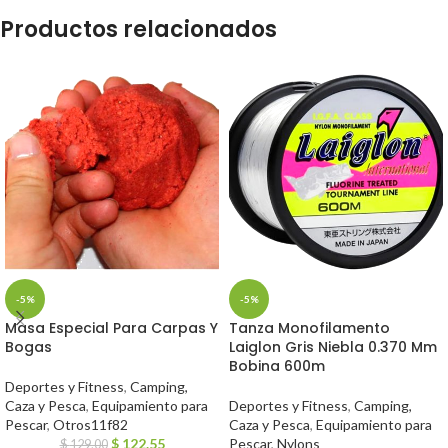
Productos relacionados
-5%
-5%
Masa Especial Para Carpas Y
Tanza Monofilamento
Bogas
Laiglon Gris Niebla 0.370 Mm
Bobina 600m
Deportes y Fitness
,
Camping,
Caza y Pesca
,
Equipamiento para
Deportes y Fitness
,
Camping,
Pescar
,
Otros11f82
Caza y Pesca
,
Equipamiento para
$
122.55
Pescar
,
Nylons
$
129.00