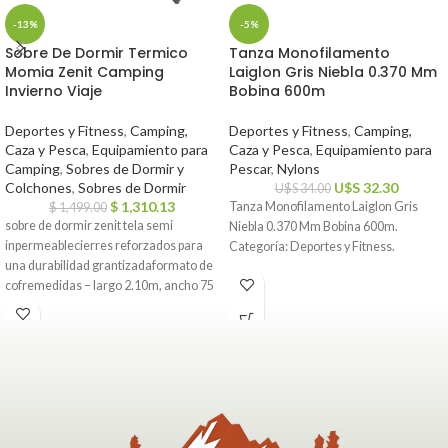
-13%
-5%
Sobre De Dormir Termico
Tanza Monofilamento
Momia Zenit Camping
Laiglon Gris Niebla 0.370 Mm
Invierno Viaje
Bobina 600m
Deportes y Fitness
,
Camping,
Deportes y Fitness
,
Camping,
Caza y Pesca
,
Equipamiento para
Caza y Pesca
,
Equipamiento para
Camping
,
Sobres de Dormir y
Pescar
,
Nylons
Colchones
,
Sobres de Dormir
U$S
32.30
U$S
34.00
$
1,310.13
Tanza Monofilamento Laiglon Gris
$
1,499.00
sobre de dormir zenit tela semi
Niebla 0.370 Mm Bobina 600m.
inpermeablecierres reforzados para
Categoría: Deportes y Fitness.
una durabilidad grantizadaformato de
cofremedidas – largo 2.10m, ancho 75
cm