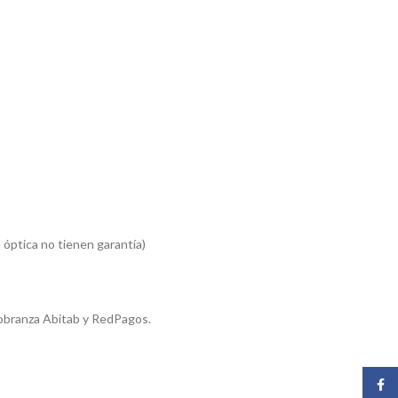
 óptica no tienen garantía)
obranza Abitab y RedPagos.
Face