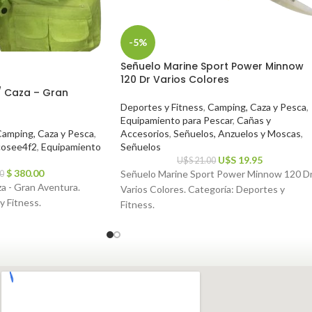
-5%
Señuelo Marine Sport Power Minnow
120 Dr Varios Colores
/ Caza – Gran
Deportes y Fitness
,
Camping, Caza y Pesca
,
Equipamiento para Pescar
,
Cañas y
amping, Caza y Pesca
,
Accesorios
,
Señuelos, Anzuelos y Moscas
,
cosee4f2
,
Equipamiento
Señuelos
U$S
19.95
U$S
21.00
$
380.00
Señuelo Marine Sport Power Minnow 120 D
0
za - Gran Aventura.
Varios Colores. Categoría: Deportes y
y Fitness.
Fitness.