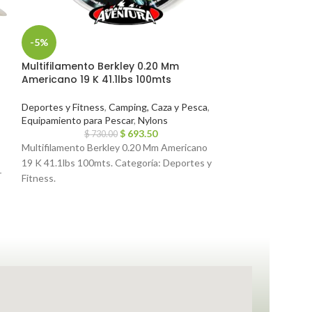
-5%
-5%
Multifilamento Berkley 0.20 Mm
Chaleco Salvav
Americano 19 K 41.1lbs 100mts
Kg. Ideal Para
Deportes y Fitness
,
Camping, Caza y Pesca
,
Deportes y Fitne
Equipamiento para Pescar
,
Nylons
Inflables
,
Salvavi
$
693.50
$
730.00
$
1,6
Multifilamento Berkley 0.20 Mm Americano
Chalecos Alto Imp
19 K 41.1lbs 100mts. Categoría: Deportes y
Varios Colores 
r
Fitness.
COLORES HORAR
Lunes a Viernes d