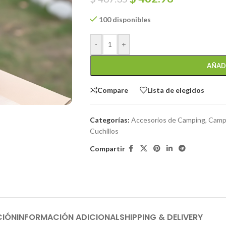
100 disponibles
-
+
AÑAD
Compare
Lista de elegidos
Categorías:
Accesorios de Camping
,
Campi
Cuchillos
Compartir
CIÓN
INFORMACIÓN ADICIONAL
SHIPPING & DELIVERY