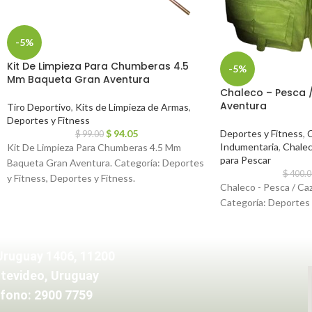
-5%
Kit De Limpieza Para Chumberas 4.5
-5%
Mm Baqueta Gran Aventura
Chaleco – Pesca 
Aventura
Tiro Deportivo
,
Kits de Limpieza de Armas
,
Deportes y Fitness
$
94.05
Deportes y Fitness
,
C
$
99.00
Indumentaria
,
Chale
Kit De Limpieza Para Chumberas 4.5 Mm
para Pescar
Baqueta Gran Aventura. Categoría: Deportes
$
400.0
y Fitness, Deportes y Fitness.
Chaleco - Pesca / Ca
Categoría: Deportes 
Uruguay 1406, 11200
tevideo, Uruguay
fono: 2900 7759