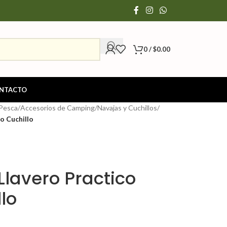
0
/
$
0.00
NTACTO
 Pesca
/
Accesorios de Camping
/
Navajas y Cuchillos
/
o Cuchillo
Llavero Practico
lo