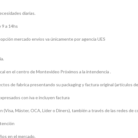
necesidades diarias.
 9 a 14hs
 la opción mercado envíos va únicamente por agencia UES
ía.
l en el centro de Montevideo Próximos a la intendencia .
os de fabrica presentando su packaging y factura original (artículos de
presados con iva e incluyen factura
sa, Máster, OCA, Lider o Diners), también a través de las redes de c
atención
ños en el mercado.