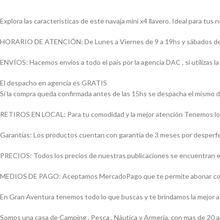
Explora las características de este navaja mini x4 llavero. Ideal para tus 
HORARIO DE ATENCIÓN: De Lunes a Viernes de 9 a 19hs y sábados de
ENVÍOS: Hacemos envíos a todo el país por la agencia DAC , si utilizas
El despacho en agencia es GRATIS
Si la compra queda confirmada antes de las 15hs se despacha el mismo d
RETIROS EN LOCAL: Para tu comodidad y la mejor atención Tenemos loca
Garantías: Los productos cuentan con garantía de 3 meses por desperfect
PRECIOS: Todos los precios de nuestras publicaciones se encuentran ex
MEDIOS DE PAGO: Aceptamos MercadoPago que te permite abonar con (Vi
En Gran Aventura tenemos todo lo que buscas y te brindamos la mejor 
Somos una casa de Camping , Pesca , Náutica y Armería, con mas de 20 a