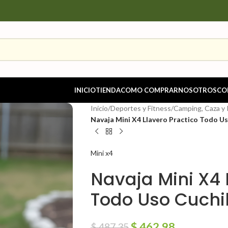
INICIO
TIENDA
COMO COMPRAR
NOSOTROS
CO
Inicio
/
Deportes y Fitness
/
Camping, Caza y
Navaja Mini X4 Llavero Practico Todo Us
Mini x4
Navaja Mini X4 
Todo Uso Cuchil
$
462.98
$
487.35