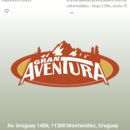
Deportes y Fitness.
una durabilidad grantizadaformato de
cofremedidas – largo 2.10m, ancho 75
cm
Av. Uruguay 1406, 11200 Montevideo, Uruguay