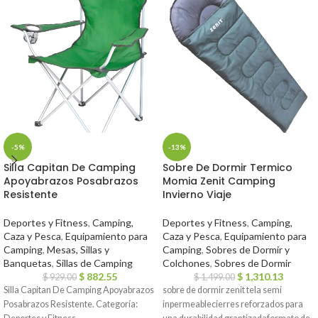
-5%
-13%
Silla Capitan De Camping
Sobre De Dormir Termico
Apoyabrazos Posabrazos
Momia Zenit Camping
Resistente
Invierno Viaje
Deportes y Fitness
,
Camping,
Deportes y Fitness
,
Camping,
Caza y Pesca
,
Equipamiento para
Caza y Pesca
,
Equipamiento para
Camping
,
Mesas, Sillas y
Camping
,
Sobres de Dormir y
Banquetas
,
Sillas de Camping
Colchones
,
Sobres de Dormir
$
882.55
$
1,310.13
$
929.00
$
1,499.00
Silla Capitan De Camping Apoyabrazos
sobre de dormir zenit tela semi
Posabrazos Resistente. Categoría:
inpermeablecierres reforzados para