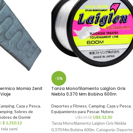
-5%
Termico Momia Zenit
Tanza Monofilamento Laiglon Gris
Viaje
Niebla 0.370 Mm Bobina 600m
amping, Caza y Pesca
,
Deportes y Fitness
,
Camping, Caza y Pesca
,
amping
,
Sobres de
Equipamiento para Pescar
,
Nylons
Sobres de Dormir
U$S
32.30
U$S
34.00
$
1,310.13
Tanza Monofilamento Laiglon Gris Niebla
0
 tela semi
0.370 Mm Bobina 600m. Categoría: Deporte