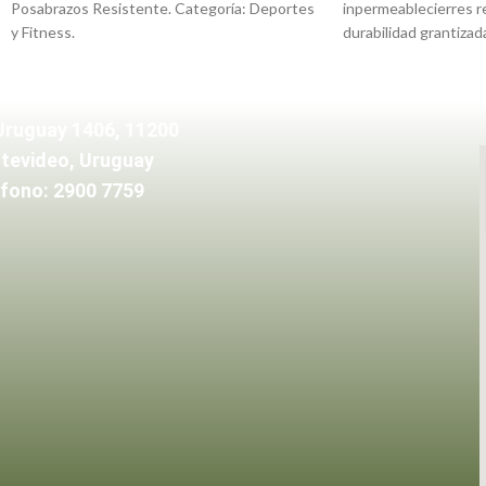
Posabrazos Resistente. Categoría: Deportes
inpermeablecierres r
y Fitness.
durabilidad grantiza
cofremedidas – largo
Uruguay 1406, 11200
tevideo, Uruguay
fono: 2900 7759