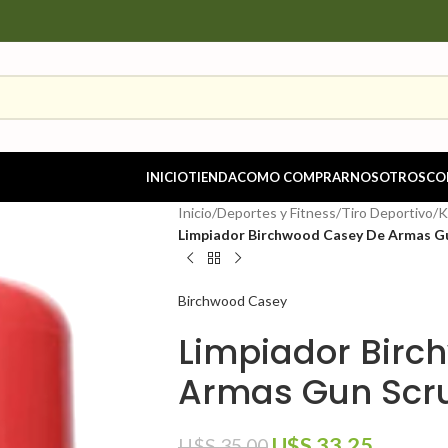
INICIO
TIENDA
COMO COMPRAR
NOSOTROS
CO
Inicio
/
Deportes y Fitness
/
Tiro Deportivo
/
K
Limpiador Birchwood Casey De Armas Gu
Birchwood Casey
Limpiador Birc
Armas Gun Scru
U$S
33.25
U$S
35.00