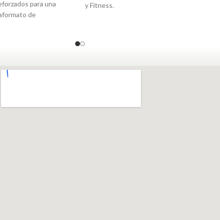
eforzados para una
y Fitness.
daformato de
 2.10m, ancho 75 cm