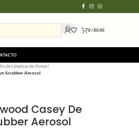
0
/
$
0.00
NTACTO
its de Limpieza de Armas
/
n Scrubber Aerosol
hwood Casey De
bber Aerosol