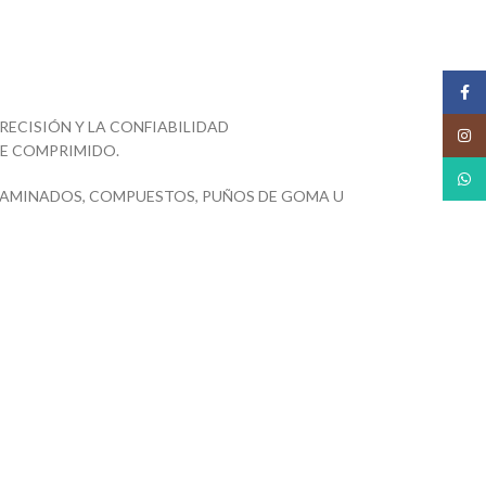
Face
RECISIÓN Y LA CONFIABILIDAD
Insta
RE COMPRIMIDO.
What
, LAMINADOS, COMPUESTOS, PUÑOS DE GOMA U