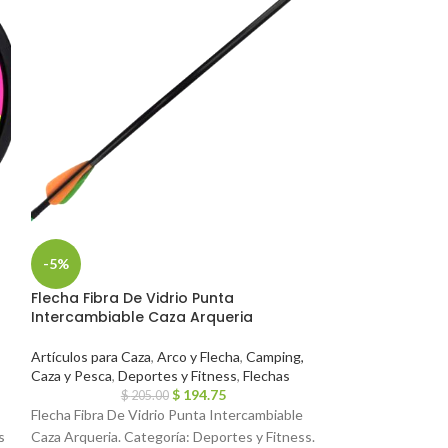
-5%
-5%
Flecha Fibra De Vidrio Punta
Aparejo De Pio
Intercambiable Caza Arqueria
Plomada Para R
Artículos para Caza
,
Arco y Flecha
,
Camping,
Señuelos, Anzuel
Caza y Pesca
,
Deportes y Fitness
,
Flechas
Deportes y Fitne
$
194.75
Equipamiento par
$
205.00
Accesorios
Flecha Fibra De Vidrio Punta Intercambiable
$
2
s
Caza Arqueria. Categoría: Deportes y Fitness.