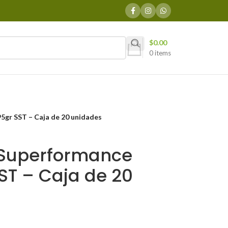
$
0.00
0
items
5gr SST – Caja de 20 unidades
 Superformance
ST – Caja de 20