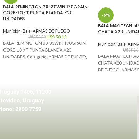
BALA REMINGTON 30-30WIN 170GRAIN
CORE-LOKT PUNTA BLANDA X20
-5%
UNIDADES
BALA MAGTECH .4
Munición
,
Bala
,
ARMAS DE FUEGO
CHATA X20 UNIDA
U$S
50.15
U$S
52.79
BALA REMINGTON 30-30WIN 170GRAIN
Munición
,
Bala
,
ARMA
CORE-LOKT PUNTA BLANDA X20
U$S
53.6
BALA MAGTECH .45
UNIDADES. Categoría: ARMAS DE FUEGO,
CHATA X20 UNIDADE
ARMAS DE FUEGO.
DE FUEGO, ARMAS 
Uruguay 1406, 11200
tevideo, Uruguay
fono: 2900 7759