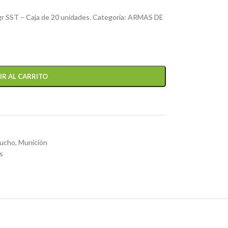
r SST – Caja de 20 unidades. Categoría: ARMAS DE
IR AL CARRITO
tucho
,
Munición
s