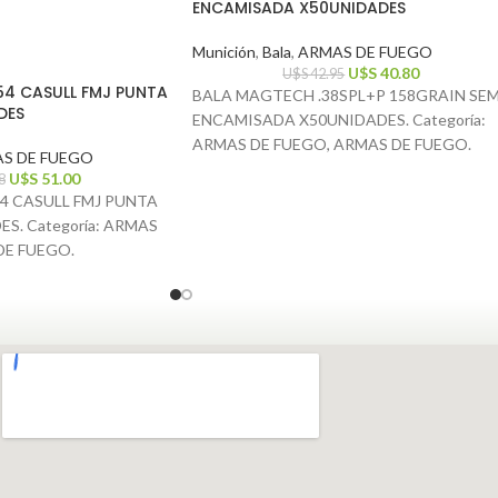
ENCAMISADA X50UNIDADES
Munición
,
Bala
,
ARMAS DE FUEGO
U$S
40.80
U$S
42.95
54 CASULL FMJ PUNTA
BALA MAGTECH .38SPL+P 158GRAIN SEM
DES
ENCAMISADA X50UNIDADES. Categoría:
ARMAS DE FUEGO, ARMAS DE FUEGO.
S DE FUEGO
U$S
51.00
8
4 CASULL FMJ PUNTA
S. Categoría: ARMAS
DE FUEGO.