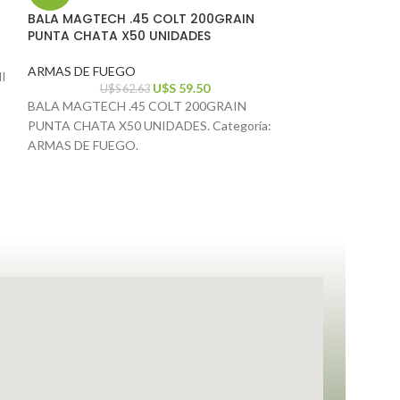
BALA MAGTECH .45 COLT 200GRAIN
PUNTA CHATA X50 UNIDADES
-5%
ARMAS DE FUEGO
BALA MAGTECH 
I
U$S
59.50
200GRAIN X50 
U$S
62.63
BALA MAGTECH .45 COLT 200GRAIN
PUNTA CHATA X50 UNIDADES. Categoría:
Camping, Caza y 
U$S
ARMAS DE FUEGO.
BALA MAGTECH .
200GRAIN X50 UN
ARMAS DE FUEGO,