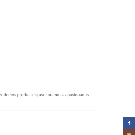
 vendemos productos; asesoramos a apasionados
Face
Insta