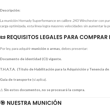
Descripción:
La munición Hornady Superformance en calibre .243 Winchester con punta
carga optimizada, esta línea logra mayores velocidades sin aumentar la pr
📜
REQUISITOS LEGALES PARA COMPRAR
Por ley, para adquirir
munición o armas
, debes presentar:
Documento de identidad (CI) vigente.
T.H.A.T.A. (Título de Habilitación para la Adquisición y Tenencia d
Guía de transporte
(si aplica).
⚠️
Sin estos documentos, no se procesará la compra.
🎯
NUESTRA MUNICIÓN