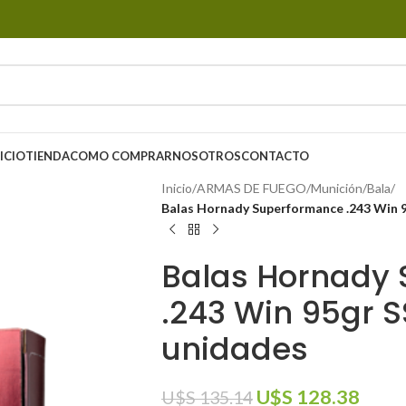
ICIO
TIENDA
COMO COMPRAR
NOSOTROS
CONTACTO
Inicio
/
ARMAS DE FUEGO
/
Munición
/
Bala
/
Balas Hornady Superformance .243 Win 9
Balas Hornady
.243 Win 95gr S
unidades
U$S
128.38
U$S
135.14