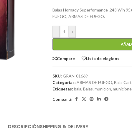
Balas Hornady Superformance .243 Win 95g
FUEGO, ARMAS DE FUEGO.
-
+
AÑAD
Compare
Lista de elegidos
SKU:
GRAN-01669
Categorías:
ARMAS DE FUEGO
,
Bala
,
Car
Etiquetas:
bala
,
Balas
,
municion
,
municione
Compartir
DESCRIPCIÓN
SHIPPING & DELIVERY