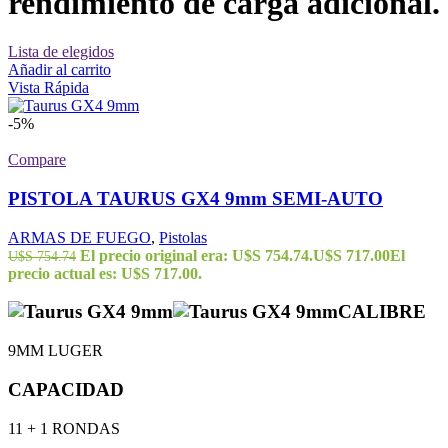
rendimiento de carga adicional.
Lista de elegidos
Añadir al carrito
Vista Rápida
-5%
Compare
PISTOLA TAURUS GX4 9mm SEMI-AUTO
ARMAS DE FUEGO
,
Pistolas
El precio original era: U$S 754.74.
U$S
717.00
El
U$S
754.74
precio actual es: U$S 717.00.
CALIBRE
9MM LUGER
CAPACIDAD
11 + 1 RONDAS