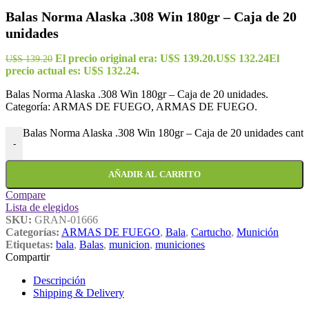
Balas Norma Alaska .308 Win 180gr – Caja de 20
unidades
El precio original era: U$S 139.20.
U$S
132.24
El
U$S
139.20
precio actual es: U$S 132.24.
Balas Norma Alaska .308 Win 180gr – Caja de 20 unidades.
Categoría: ARMAS DE FUEGO, ARMAS DE FUEGO.
Balas Norma Alaska .308 Win 180gr – Caja de 20 unidades canti
-
AÑADIR AL CARRITO
Compare
Lista de elegidos
SKU:
GRAN-01666
Categorías:
ARMAS DE FUEGO
,
Bala
,
Cartucho
,
Munición
Etiquetas:
bala
,
Balas
,
municion
,
municiones
Compartir
Descripción
Shipping & Delivery