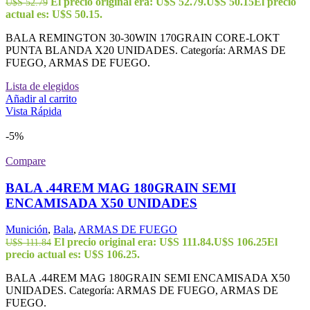
El precio original era: U$S 52.79.
U$S
50.15
El precio
U$S
52.79
actual es: U$S 50.15.
BALA REMINGTON 30-30WIN 170GRAIN CORE-LOKT
PUNTA BLANDA X20 UNIDADES. Categoría: ARMAS DE
FUEGO, ARMAS DE FUEGO.
Lista de elegidos
Añadir al carrito
Vista Rápida
-5%
Compare
BALA .44REM MAG 180GRAIN SEMI
ENCAMISADA X50 UNIDADES
Munición
,
Bala
,
ARMAS DE FUEGO
El precio original era: U$S 111.84.
U$S
106.25
El
U$S
111.84
precio actual es: U$S 106.25.
BALA .44REM MAG 180GRAIN SEMI ENCAMISADA X50
UNIDADES. Categoría: ARMAS DE FUEGO, ARMAS DE
FUEGO.