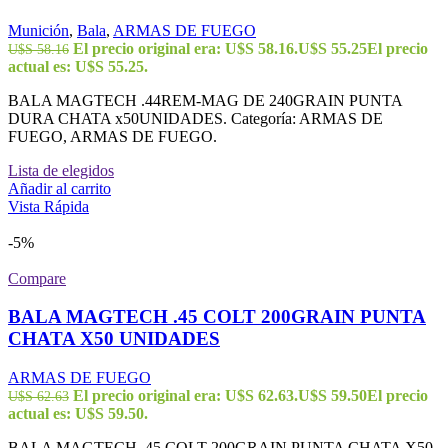
Munición
,
Bala
,
ARMAS DE FUEGO
El precio original era: U$S 58.16.
U$S
55.25
El precio
U$S
58.16
actual es: U$S 55.25.
BALA MAGTECH .44REM-MAG DE 240GRAIN PUNTA
DURA CHATA x50UNIDADES. Categoría: ARMAS DE
FUEGO, ARMAS DE FUEGO.
Lista de elegidos
Añadir al carrito
Vista Rápida
-5%
Compare
BALA MAGTECH .45 COLT 200GRAIN PUNTA
CHATA X50 UNIDADES
ARMAS DE FUEGO
El precio original era: U$S 62.63.
U$S
59.50
El precio
U$S
62.63
actual es: U$S 59.50.
BALA MAGTECH .45 COLT 200GRAIN PUNTA CHATA X50