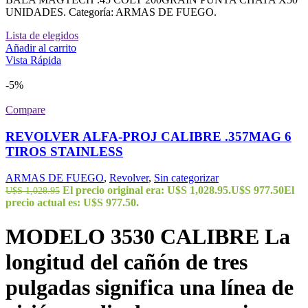
UNIDADES. Categoría: ARMAS DE FUEGO.
Lista de elegidos
Añadir al carrito
Vista Rápida
-5%
Compare
REVOLVER ALFA-PROJ CALIBRE .357MAG 6
TIROS STAINLESS
ARMAS DE FUEGO
,
Revolver
,
Sin categorizar
El precio original era: U$S 1,028.95.
U$S
977.50
El
U$S
1,028.95
precio actual es: U$S 977.50.
MODELO 3530
CALIBRE La
longitud del cañón de tres
pulgadas significa una línea de