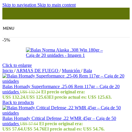
Skip to navigation
Skip to main content
MENU
-5%
Click to enlarge
Inicio
/
ARMAS DE FUEGO
/
Munición
/
Bala
Balas Hornady Superformance .25-06 Rem 117gr – Caja de 20
unidades
El precio original era:
U$S
132.24
U$S 132.24.
U$S
125.63
El precio actual es: U$S 125.63.
Back to products
Balas Hornady Critical Defense .22 WMR 45gr – Caja de 50
unidades
El precio original era:
U$S
57.64
U$S 57.64.
U$S
54.76
El precio actual es: U$S 54.76.