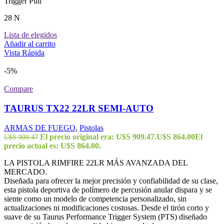
Trigger Pull
28 N
Lista de elegidos
Añadir al carrito
Vista Rápida
-5%
Compare
TAURUS TX22 22LR SEMI-AUTO
ARMAS DE FUEGO
,
Pistolas
El precio original era: U$S 909.47.
U$S
864.00
El
U$S
909.47
precio actual es: U$S 864.00.
LA PISTOLA RIMFIRE 22LR MÁS AVANZADA DEL
MERCADO.
Diseñada para ofrecer la mejor precisión y confiabilidad de su clase,
esta pistola deportiva de polímero de percusión anular dispara y se
siente como un modelo de competencia personalizado, sin
actualizaciones ni modificaciones costosas. Desde el tirón corto y
suave de su Taurus Performance Trigger System (PTS) diseñado