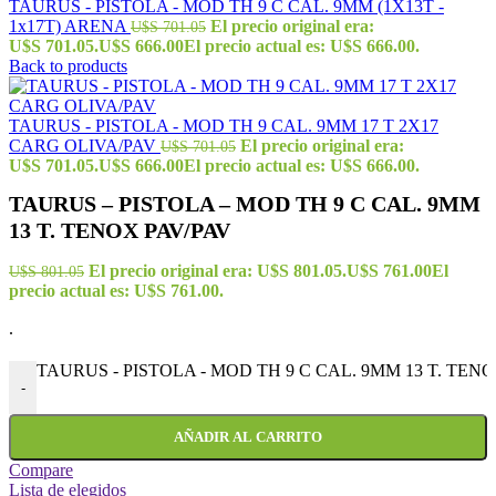
TAURUS - PISTOLA - MOD TH 9 C CAL. 9MM (1X13T -
1x17T) ARENA
El precio original era:
U$S
701.05
U$S 701.05.
U$S
666.00
El precio actual es: U$S 666.00.
Back to products
TAURUS - PISTOLA - MOD TH 9 CAL. 9MM 17 T 2X17
CARG OLIVA/PAV
El precio original era:
U$S
701.05
U$S 701.05.
U$S
666.00
El precio actual es: U$S 666.00.
TAURUS – PISTOLA – MOD TH 9 C CAL. 9MM
13 T. TENOX PAV/PAV
El precio original era: U$S 801.05.
U$S
761.00
El
U$S
801.05
precio actual es: U$S 761.00.
.
TAURUS - PISTOLA - MOD TH 9 C CAL. 9MM 13 T. TENOX
-
AÑADIR AL CARRITO
Compare
Lista de elegidos