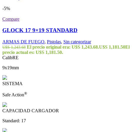
-5%
Compare
GLOCK 17 9×19 STANDARD
ARMAS DE FUEGO
,
Pistolas
,
Sin categorizar
El precio original era: U$S 1,243.68.
U$S
1,181.50
El
U$S
1,243.68
precio actual es: U$S 1,181.50.
CalibRE
9x19mm
SISTEMA
®
Safe Action
CAPACIDAD CARGADOR
Standard: 17