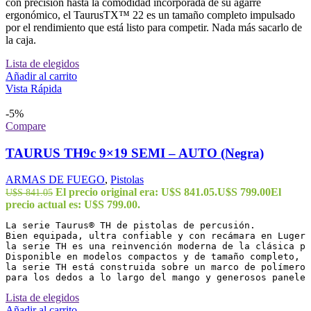
con precisión hasta la comodidad incorporada de su agarre
ergonómico, el TaurusTX™ 22 es un tamaño completo impulsado
por el rendimiento que está listo para competir. Nada más sacarlo de
la caja.
Lista de elegidos
Añadir al carrito
Vista Rápida
-5%
Compare
TAURUS TH9c 9×19 SEMI – AUTO (Negra)
ARMAS DE FUEGO
,
Pistolas
El precio original era: U$S 841.05.
U$S
799.00
El
U$S
841.05
precio actual es: U$S 799.00.
La serie Taurus® TH de pistolas de percusión. 

Bien equipada, ultra confiable y con recámara en Luger 
la serie TH es una reinvención moderna de la clásica pl
Disponible en modelos compactos y de tamaño completo, 

la serie TH está construida sobre un marco de polímero 
para los dedos a lo largo del mango y generosos paneles
Lista de elegidos
Añadir al carrito