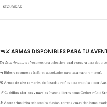
SEGURIDAD
🔫⚔️ ARMAS DISPONIBLES PARA TU AVEN
En
Gran Aventura
, ofrecemos una selección
legal y segura
para deportes
🔫 Rifles y escopetas
(calibres autorizados para caza mayor y menor).
🎯 Armas de aire comprimido
(pistolas y rifles para práctica deportiva).
🗡️ Cuchillos tácticos y navajas
(marcas líderes como Gerber y Cold Stee
🔭 Accesorios
: Mira telescópica, fundas, correas y munición homologada