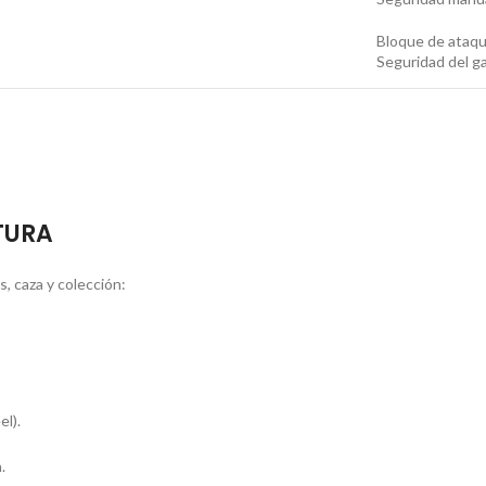
Bloque de ataq
Seguridad del ga
TURA
, caza y colección:
l).
.