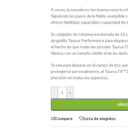
A veces, la secuela es tan buena como la or
Siguiendo los pasos de la fiable, asequibl
ofrece fiabilidad, capacidad y capacidad de 
Su cargador de columna escalonada de 13 
de gatillo Taurus Performance para disparos
el hecho de que todas las pistolas Taurus
fábrica, con un tamaño similar al de las ópt
Ya sea para disparar en el campo de tiro, pa
protegerse personalmente, el TaurusTX™ 22
precisión en todos los aspectos.
-
+
AÑAD
Compare
Lista de elegidos