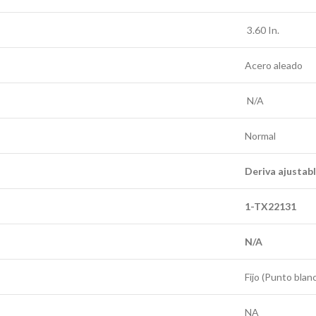
3.60 In.
Acero aleado
N/A
Normal
Deriva ajustab
1-TX22131
N/A
Fijo (Punto blan
NA