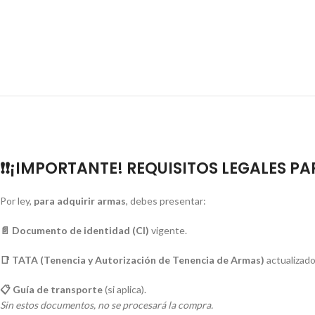
❗❗¡IMPORTANTE! REQUISITOS LEGALES P
Por ley,
para adquirir armas
, debes presentar:
📄 Documento de identidad (CI)
vigente.
📑 TATA (Tenencia y Autorización de Tenencia de Armas)
actualizado
📋 Guía de transporte
(si aplica).
Sin estos documentos, no se procesará la compra.