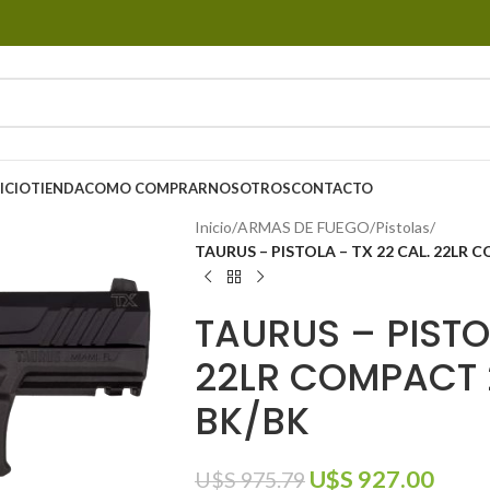
ICIO
TIENDA
COMO COMPRAR
NOSOTROS
CONTACTO
Inicio
/
ARMAS DE FUEGO
/
Pistolas
/
TAURUS – PISTOLA – TX 22 CAL. 22LR 
TAURUS – PISTO
22LR COMPACT 2
BK/BK
U$S
927.00
U$S
975.79