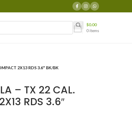
$
0.00
0
items
COMPACT 2X13 RDS 3.6″ BK/BK
LA – TX 22 CAL.
X13 RDS 3.6″