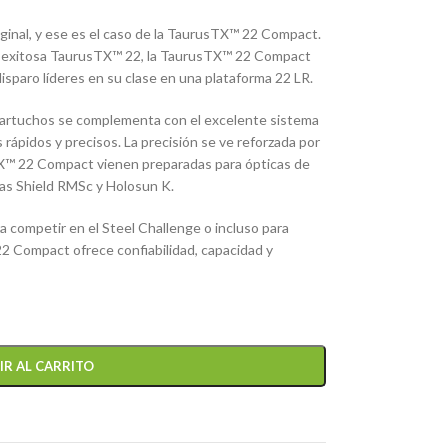
iginal, y ese es el caso de la TaurusTX™ 22 Compact.
e y exitosa TaurusTX™ 22, la TaurusTX™ 22 Compact
disparo líderes en su clase en una plataforma 22 LR.
cartuchos se complementa con el excelente sistema
 rápidos y precisos. La precisión se ve reforzada por
TX™ 22 Compact vienen preparadas para ópticas de
icas Shield RMSc y Holosun K.
ra competir en el Steel Challenge o incluso para
 Compact ofrece confiabilidad, capacidad y
IR AL CARRITO