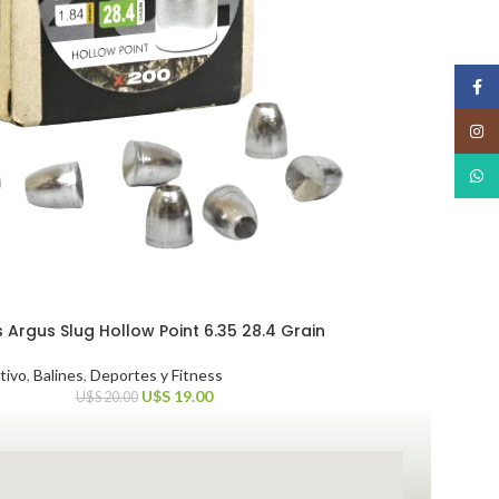
Face
Insta
What
Argus Slug Hollow Point 6.35 28.4 Grain
tivo
,
Balines
,
Deportes y Fitness
U$S
19.00
U$S
20.00