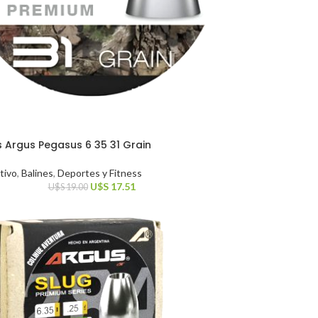
Argus Pegasus 6 35 31 Grain
tivo
,
Balines
,
Deportes y Fitness
U$S
17.51
U$S
19.00