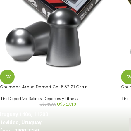
-5%
-5
Chumbos Argus Domed Cal 5.52 21 Grain
Chum
Tiro Deportivo
,
Balines
,
Deportes y Fitness
Tiro 
U$S
17.10
U$S
18.00
Uruguay 1406, 11200
tevideo, Uruguay
fono: 2900 7759