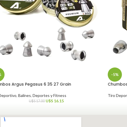
%
-5%
bos Argus Pegasus 6 35 27 Grain
Chumbos 
Deportivo
,
Balines
,
Deportes y Fitness
Tiro Depor
U$S
16.15
U$S
17.00