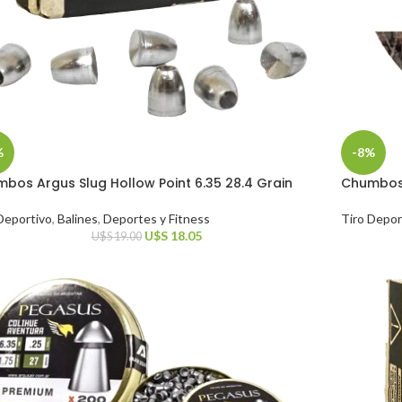
%
-8%
bos Argus Slug Hollow Point 6.35 28.4 Grain
Chumbos 
Deportivo
,
Balines
,
Deportes y Fitness
Tiro Depor
U$S
18.05
U$S
19.00