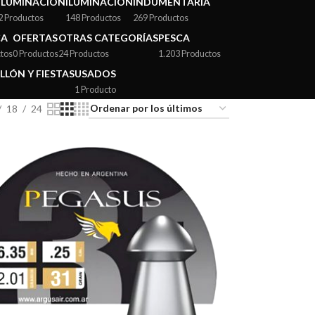
ILUMINACIÓN
ILUMINACIÓN
INDUMENTARIA
2 Productos
148 Productos
269 Productos
CA
OFERTAS
OTRAS CATEGORÍAS
PESCA
tos
0 Productos
24 Productos
1.203 Productos
LLÓN Y FIESTAS
USADOS
1 Producto
18
24