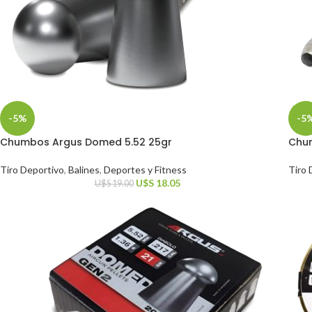
-5%
-5
Chumbos Argus Domed 5.52 25gr
Chum
Tiro Deportivo
,
Balines
,
Deportes y Fitness
Tiro 
U$S
18.05
U$S
19.00