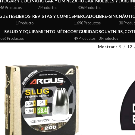
HOGAR Y COCINA
HOGAR Y LIMPIEZA
HOGAR, MUEBLES Y JARDÍN
46 Productos
7 Productos
306 Productos
UGUETES
LIBROS, REVISTAS Y COMICS
MERCADOLIBRE-SINC
NÁUTI
1 Producto
1.690 Productos
30 Produc
SALUD Y EQUIPAMIENTO MÉDICO
SEGURIDAD
SOUVENIRS, COTI
tos
6 Productos
49 Productos
3 Productos
Mostrar
9
12