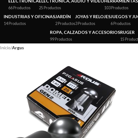
ELECTRÓNICA
ELECTRÓNICA, AUDIO Y VIDEO
HERRAMIENTAS
66 Productos
25 Productos
103 Productos
INDUSTRIAS Y OFICINAS
JARDÍN
JOYAS Y RELOJES
JUEGOS Y J
14 Productos
2 Productos
3 Productos
6 Productos
ROPA, CALZADOS Y ACCESORIOS
RUGER
99 Productos
15 Produc
Inicio
/
Argus