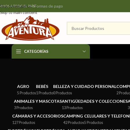
Formas de pago
Skip to navigation
NVIOS A TODO EL PAÍS
Skip to main content
CATEGORÍAS
AGRO
BEBÉS
BELLEZA Y CUIDADO PERSONAL
COMP
5 Productos
1 Producto
0 Productos
2 Produ
ANIMALES Y MASCOTAS
ANTIGÜEDADES Y COLECCIONES
3 Productos
13 Productos
3
CÁMARAS Y ACCESORIOS
CAMPING
CELULARES Y TELEFON
127 Productos
42 Productos
5 Productos