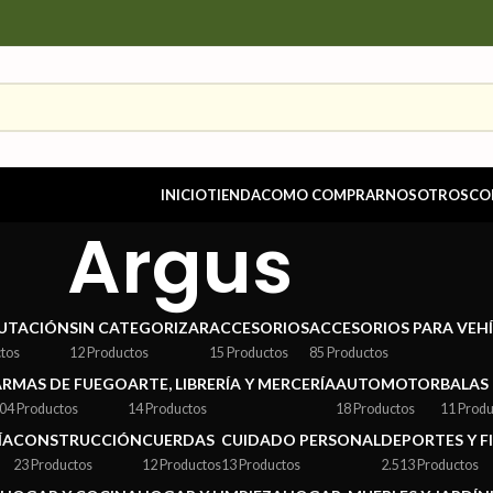
INICIO
TIENDA
COMO COMPRAR
NOSOTROS
CO
Argus
UTACIÓN
SIN CATEGORIZAR
ACCESORIOS
ACCESORIOS PARA VEH
ctos
12 Productos
15 Productos
85 Productos
ARMAS DE FUEGO
ARTE, LIBRERÍA Y MERCERÍA
AUTOMOTOR
BALAS
04 Productos
14 Productos
18 Productos
11 Produ
ÍA
CONSTRUCCIÓN
CUERDAS
CUIDADO PERSONAL
DEPORTES Y F
23 Productos
12 Productos
13 Productos
2.513 Productos