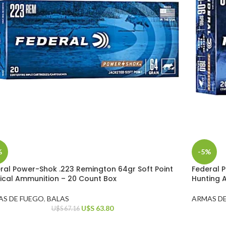
%
-5%
ral Power-Shok .223 Remington 64gr Soft Point
Federal P
ical Ammunition – 20 Count Box
Hunting 
AS DE FUEGO
,
BALAS
ARMAS D
U$S
63.80
U$S
67.16