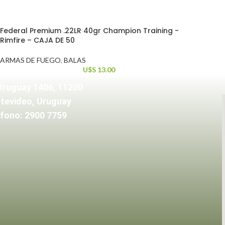
Federal Premium .22LR 40gr Champion Training -
Rimfire – CAJA DE 50
ARMAS DE FUEGO
,
BALAS
U$S
13.00
Uruguay 1406, 11200
tevideo, Uruguay
fono: 2900 7759