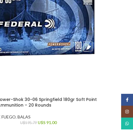
ower-Shok 30-06 Springfield 180gr Soft Point
Face
Ammunition – 20 Rounds
Insta
E FUEGO
,
BALAS
U$S
91.00
U$S
95.79
What