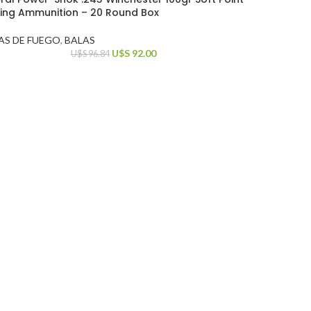
ing Ammunition – 20 Round Box
AS DE FUEGO
,
BALAS
U$S
92.00
U$S
96.84