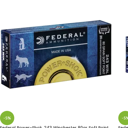
-5%
-5
Federal Power-Shok .243 Winchester 80gr Soft Point
Fede