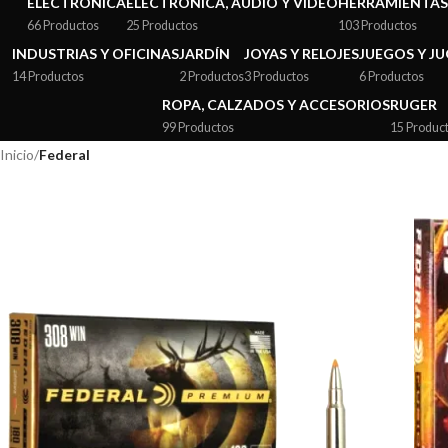
ELECTRÓNICA
ELECTRÓNICA, AUDIO Y VIDEO
HERRAMIENTAS
66 Productos
25 Productos
103 Productos
INDUSTRIAS Y OFICINAS
JARDÍN
JOYAS Y RELOJES
JUEGOS Y J
14 Productos
2 Productos
3 Productos
6 Productos
ROPA, CALZADOS Y ACCESORIOS
RUGER
99 Productos
15 Produc
Inicio
/
Federal