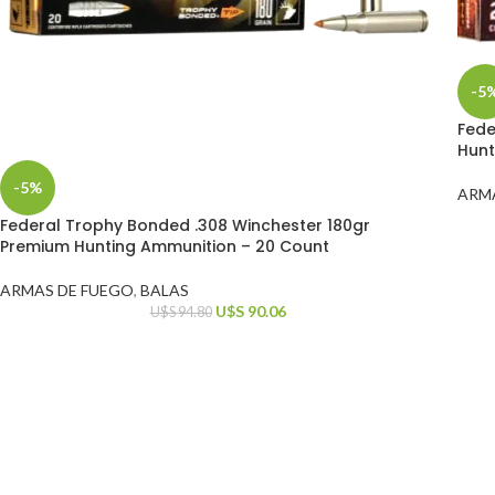
-5
Fede
Hunt
-5%
ARM
Federal Trophy Bonded .308 Winchester 180gr
Premium Hunting Ammunition – 20 Count
ARMAS DE FUEGO
,
BALAS
U$S
90.06
U$S
94.80