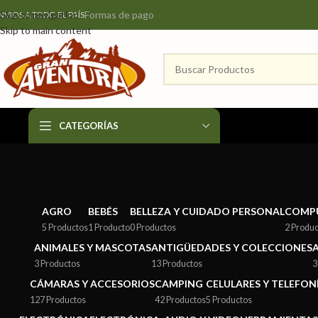
Formas de pago
Skip to navigation
NVIOS A TODO EL PAÍS
Skip to main content
CATEGORÍAS
AGRO
BEBÉS
BELLEZA Y CUIDADO PERSONAL
COMP
5 Productos
1 Producto
0 Productos
2 Produ
ANIMALES Y MASCOTAS
ANTIGÜEDADES Y COLECCIONES
3 Productos
13 Productos
3
CÁMARAS Y ACCESORIOS
CAMPING
CELULARES Y TELEFON
127 Productos
42 Productos
5 Productos