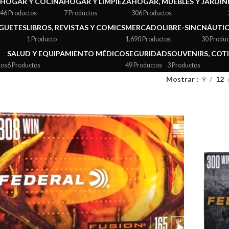
HOGAR Y COCINA
HOGAR Y LIMPIEZA
HOGAR, MUEBLES Y JARDÍN
46 Productos
7 Productos
306 Productos
UGUETES
LIBROS, REVISTAS Y COMICS
MERCADOLIBRE-SINC
NÁUTI
1 Producto
1.690 Productos
30 Produc
SALUD Y EQUIPAMIENTO MÉDICO
SEGURIDAD
SOUVENIRS, COTI
tos
6 Productos
49 Productos
3 Productos
Mostrar
9
12