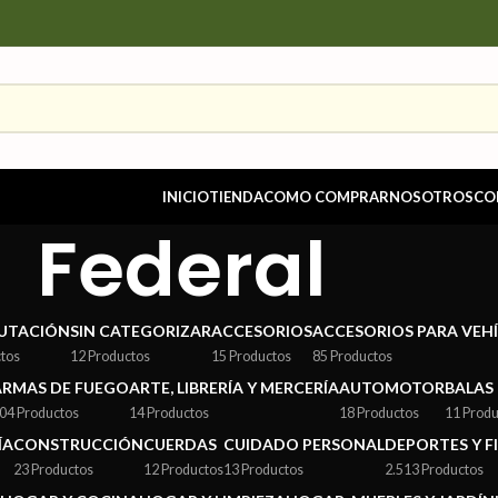
INICIO
TIENDA
COMO COMPRAR
NOSOTROS
CO
Federal
UTACIÓN
SIN CATEGORIZAR
ACCESORIOS
ACCESORIOS PARA VEH
ctos
12 Productos
15 Productos
85 Productos
ARMAS DE FUEGO
ARTE, LIBRERÍA Y MERCERÍA
AUTOMOTOR
BALAS
04 Productos
14 Productos
18 Productos
11 Produ
ÍA
CONSTRUCCIÓN
CUERDAS
CUIDADO PERSONAL
DEPORTES Y F
23 Productos
12 Productos
13 Productos
2.513 Productos