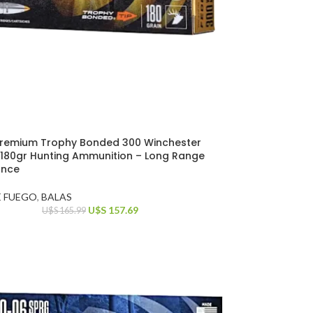
Premium Trophy Bonded 300 Winchester
80gr Hunting Ammunition – Long Range
ance
E FUEGO
,
BALAS
U$S
157.69
U$S
165.99