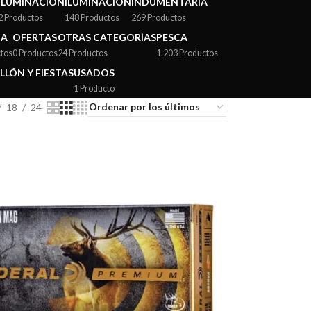
ILUMINACIÓN
ILUMINACIÓN
INDUMENTARIA
2 Productos
148 Productos
269 Productos
CA
OFERTAS
OTRAS CATEGORÍAS
PESCA
tos
0 Productos
24 Productos
1.203 Productos
LLÓN Y FIESTAS
USADOS
1 Producto
18
24