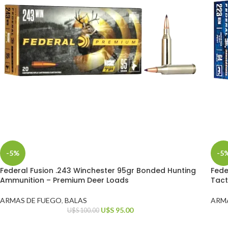
-5%
-5
Federal Fusion .243 Winchester 95gr Bonded Hunting
Fede
Ammunition – Premium Deer Loads
Tact
ARMAS DE FUEGO
,
BALAS
ARM
U$S
95.00
U$S
100.00