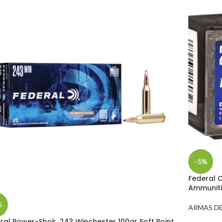
-5%
Federal 
Ammuniti
%
ARMAS D
ral Power-Shok .243 Winchester 100gr Soft Point