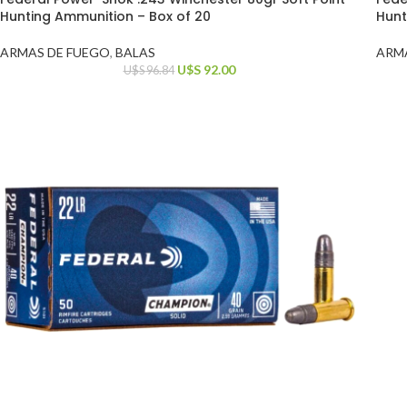
Hunting Ammunition – Box of 20
Hunt
ARMAS DE FUEGO
,
BALAS
ARM
U$S
92.00
U$S
96.84