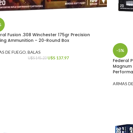
%
ral Fusion .308 Winchester 175gr Precision
ing Ammunition – 20-Round Box
-5%
AS DE FUEGO
,
BALAS
U$S
137.97
U$S
145.23
Federal 
Magnum 1
Perform
ARMAS D