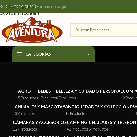
Formas de pago
Skip to navigation
NVIOS A TODO EL PAÍS
Skip to main content
CATEGORÍAS
AGRO
BEBÉS
BELLEZA Y CUIDADO PERSONAL
COMP
5 Productos
1 Producto
0 Productos
2 Produ
ANIMALES Y MASCOTAS
ANTIGÜEDADES Y COLECCIONES
3 Productos
13 Productos
3
CÁMARAS Y ACCESORIOS
CAMPING
CELULARES Y TELEFON
127 Productos
42 Productos
5 Productos