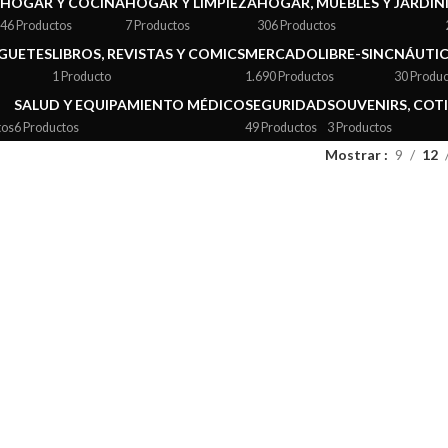
HOGAR Y COCINA
HOGAR Y LIMPIEZA
HOGAR, MUEBLES Y JARDÍN
46 Productos
7 Productos
306 Productos
UGUETES
LIBROS, REVISTAS Y COMICS
MERCADOLIBRE-SINC
NÁUTI
1 Producto
1.690 Productos
30 Produc
SALUD Y EQUIPAMIENTO MÉDICO
SEGURIDAD
SOUVENIRS, COTI
tos
6 Productos
49 Productos
3 Productos
Mostrar
9
12