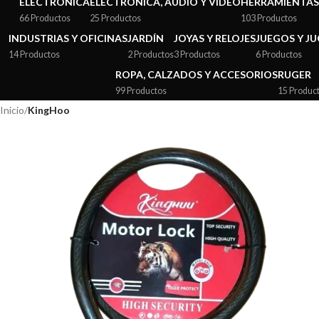
ELECTRÓNICA
ELECTRÓNICA, AUDIO Y VIDEO
HERRAMIENTAS
66 Productos
25 Productos
103 Productos
INDUSTRIAS Y OFICINAS
JARDÍN
JOYAS Y RELOJES
JUEGOS Y J
14 Productos
2 Productos
3 Productos
6 Productos
ROPA, CALZADOS Y ACCESORIOS
RUGER
99 Productos
15 Produc
Inicio
/
KingHoo