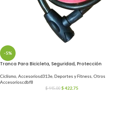
-5%
Tranca Para Bicicleta, Seguridad, Protección
Ciclismo
,
Accesoriosd313e
,
Deportes y Fitness
,
Otros
Accesorioscdbf8
$
422.75
$
445.00