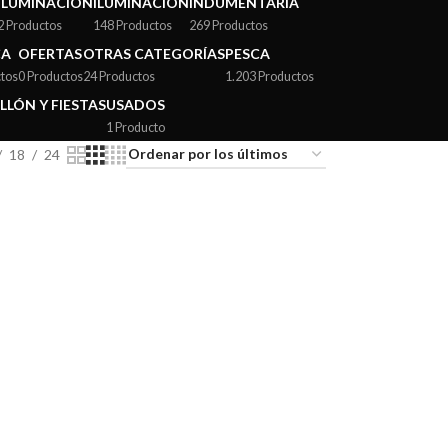
ILUMINACIÓN
ILUMINACIÓN
INDUMENTARIA
2 Productos
148 Productos
269 Productos
CA
OFERTAS
OTRAS CATEGORÍAS
PESCA
tos
0 Productos
24 Productos
1.203 Productos
LLÓN Y FIESTAS
USADOS
1 Producto
18
24