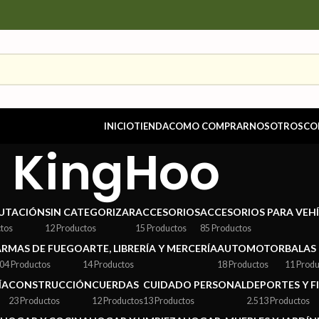
INICIO
TIENDA
COMO COMPRAR
NOSOTROS
CO
KingHoo
UTACIÓN
SIN CATEGORIZAR
ACCESORIOS
ACCESORIOS PARA VEH
ctos
12 Productos
15 Productos
85 Productos
ARMAS DE FUEGO
ARTE, LIBRERÍA Y MERCERÍA
AUTOMOTOR
BALAS
04 Productos
14 Productos
18 Productos
11 Produ
ÍA
CONSTRUCCIÓN
CUERDAS
CUIDADO PERSONAL
DEPORTES Y F
23 Productos
12 Productos
13 Productos
2.513 Productos