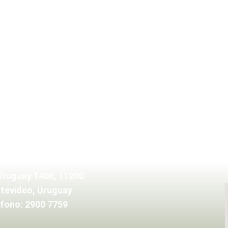
Uruguay 1406, 11200
tevideo, Uruguay
fono: 2900 7759