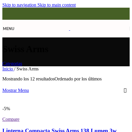
Skip to navigation
Skip to main content
MENU
Swiss Arms
Categorias
Inicio
/
Swiss Arms
Mostrando los 12 resultados
Ordenado por los últimos
Mostrar Menu
-5%
Compare
Linterna Compacta Swiss Arms 138 Lumen 3w