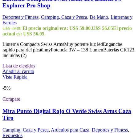
Explorer Pro Shop
Deportes y Fitness
,
Camping, Caza y Pesca
,
De Mano
,
Linternas y
Faroles
El precio original era: U$S 59.00.
U$S
56.05
El precio
U$S
59.00
actual es: U$S 56.05.
Linterna Compacta Swiss ArmsMuy potente luz ledEnganche
rapido para riel picatinnyPotencia 3W – 138 LumenBaterias CR123
incluidas (2)
Lista de elegidos
Añadir al carrito
Vista Rápida
-5%
Compare
Mira Punto Digital Rojo O Verde Swiss Arms Caza
Tiro
Camping, Caza y Pesca
,
Artículos para Caza
,
Deportes y Fitness
,
Repuestos