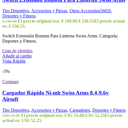
Tiro Deportivo
,
Accesorios y Piezas
,
Otros Accesorios5602f
,
Deportes y Fitness
El precio original era: $ 249.00.
$
236.55
El precio actual
$
249.00
es: $ 236.55.
Switch Extensión Remota Para Linterna Swiss Arms. Categoría:
Deportes y Fitness.
Lista de elegidos
Añadir al carrito
Vista Rápida
-5%
Compare
Cargador Rápido Ni-mh Swiss Arms 8.4-9.6v
Airsoft
Tiro Deportivo
,
Accesorios y Piezas
,
Cargadores
,
Deportes y Fitness
El precio original era: U$S 55.00.
U$S
52.25
El precio
U$S
55.00
actual es: U$S 52.25.