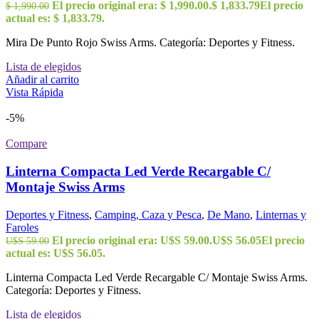
El precio original era: $ 1,990.00.
$
1,833.79
El precio
$
1,990.00
actual es: $ 1,833.79.
Mira De Punto Rojo Swiss Arms. Categoría: Deportes y Fitness.
Lista de elegidos
Añadir al carrito
Vista Rápida
-5%
Compare
Linterna Compacta Led Verde Recargable C/
Montaje Swiss Arms
Deportes y Fitness
,
Camping, Caza y Pesca
,
De Mano
,
Linternas y
Faroles
El precio original era: U$S 59.00.
U$S
56.05
El precio
U$S
59.00
actual es: U$S 56.05.
Linterna Compacta Led Verde Recargable C/ Montaje Swiss Arms.
Categoría: Deportes y Fitness.
Lista de elegidos