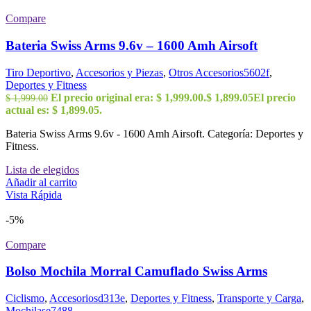
Compare
Bateria Swiss Arms 9.6v – 1600 Amh Airsoft
Tiro Deportivo
,
Accesorios y Piezas
,
Otros Accesorios5602f
,
Deportes y Fitness
El precio original era: $ 1,999.00.
$
1,899.05
El precio
$
1,999.00
actual es: $ 1,899.05.
Bateria Swiss Arms 9.6v - 1600 Amh Airsoft. Categoría: Deportes y
Fitness.
Lista de elegidos
Añadir al carrito
Vista Rápida
-5%
Compare
Bolso Mochila Morral Camuflado Swiss Arms
Ciclismo
,
Accesoriosd313e
,
Deportes y Fitness
,
Transporte y Carga
,
Mochilase7488