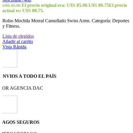
El precio original era: U$S 85.00.
U$S
80.75
El precio
U$S
85.00
actual es: U$S 80.75.
Bolso Mochila Morral Camuflado Swiss Arms. Categoría: Deportes
y Fitness.
Lista de elegidos
Añadir al carrito
Vista Rápida
ENVIOS A TODO EL PAÍS
POR AGENCIA DAC
PAGOS SEGUROS