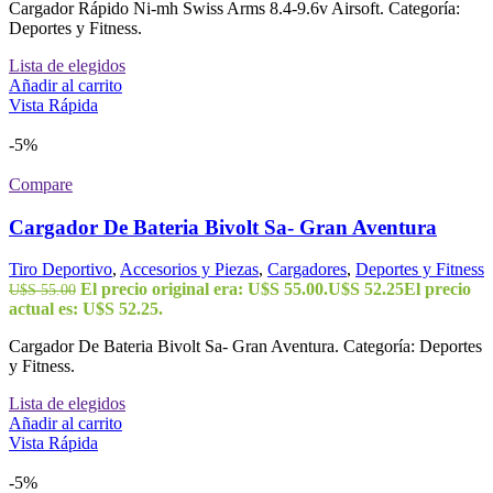
Cargador Rápido Ni-mh Swiss Arms 8.4-9.6v Airsoft. Categoría:
Deportes y Fitness.
Lista de elegidos
Añadir al carrito
Vista Rápida
-5%
Compare
Cargador De Bateria Bivolt Sa- Gran Aventura
Tiro Deportivo
,
Accesorios y Piezas
,
Cargadores
,
Deportes y Fitness
El precio original era: U$S 55.00.
U$S
52.25
El precio
U$S
55.00
actual es: U$S 52.25.
Cargador De Bateria Bivolt Sa- Gran Aventura. Categoría: Deportes
y Fitness.
Lista de elegidos
Añadir al carrito
Vista Rápida
-5%